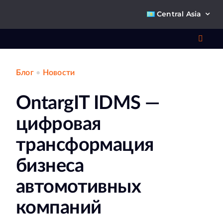
Skip
Central Asia
to
content
Toggl
Navig
Блог
•
Новости
Что 
OntargIT IDMS —
Ре
цифровая
П
трансформация
бизнеса
О к
автомотивных
Ко
компаний