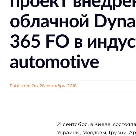
проект внедре
облачной Dyna
365 FO в инду
automotive
Published On: 28 сентября, 2018
21 сентября, в Киеве, состоял
Украины, Молдовы, Грузии, А