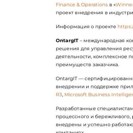
Fіnance & Operations
в «
Winner
проект внедрения в индустри
Информация о проекте
https:
OntargIT
– международная ко
решения для управления рес
деятельности, комплексное 
преимуществ заказчика.
OntargIT — сертифицированн
внедрении и поддержке прил
R3
,
Microsoft Business Intellig
Разработанные специалистами
процессного и бережливого, 
внедрены и успешно работают
компаниях.