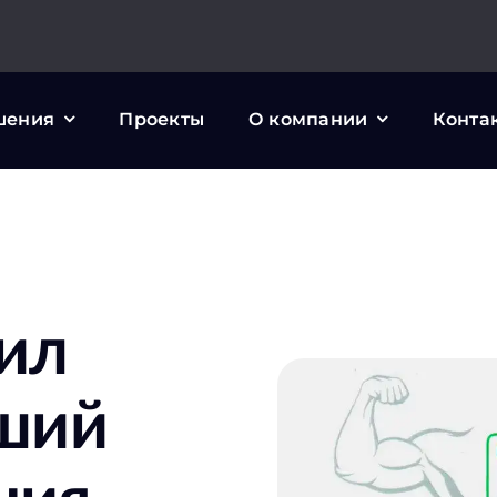
шения
Проекты
О компании
Конта
чил
чший