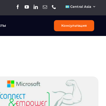
Central Asia
кты
Консультация