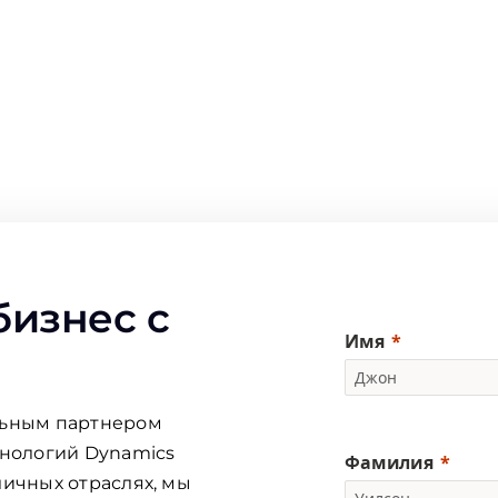
бизнес с
Имя
льным партнером
хнологий Dynamics
Фамилия
личных отраслях, мы