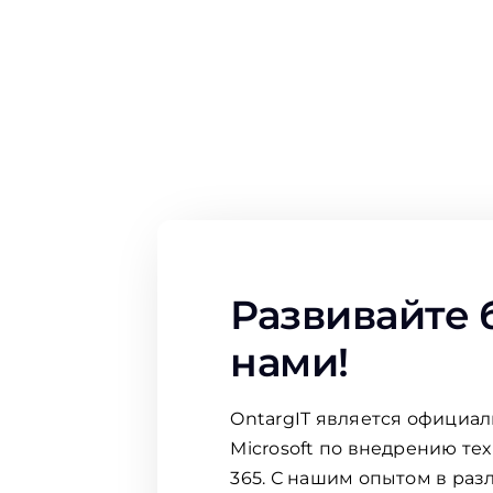
Развивайте 
нами!
OntargIT является официа
Microsoft по внедрению те
365. С нашим опытом в раз