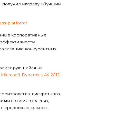
— получил награду «Лучший
ess-platform/
онные корпоративные
 эффективности
реализацию конкурентных
циализирующийся на
:
Мicrosoft Dynamics AX 2012
роизводства: дискретного,
ими в своих отраслях,
 в средних локальных