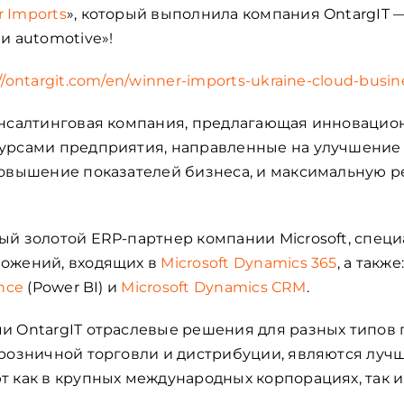
 Imports
», который выполнила компания OntargIT 
и automotive»!
//ontargit.com/en/winner-imports-ukraine-cloud-busin
нсалтинговая компания, предлагающая инноваци
урсами предприятия, направленные на улучшение
повышение показателей бизнеса, и максимальную 
ый золотой ERP-партнер компании Microsoft, спе
ожений, входящих в
Microsoft Dynamics 365
, а также
ence
(Power BI) и
Microsoft Dynamics СRM
.
 OntargIT отраслевые решения для разных типов п
розничной торговли и дистрибуции, являются лучш
 как в крупных международных корпорациях, так и