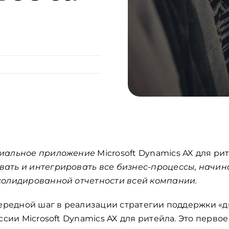
риальное приложение
Microsoft Dynamics AX для ри
ать и интегрировать все бизнес-процессы, начина
солидированной отчетности всей компании.
чередной шаг в реализации стратегии поддержки «
ссии Microsoft Dynamics AX для ритейла. Это перво