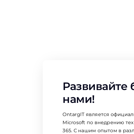
Развивайте 
нами!
OntargIT является официа
Microsoft по внедрению те
365. С нашим опытом в раз