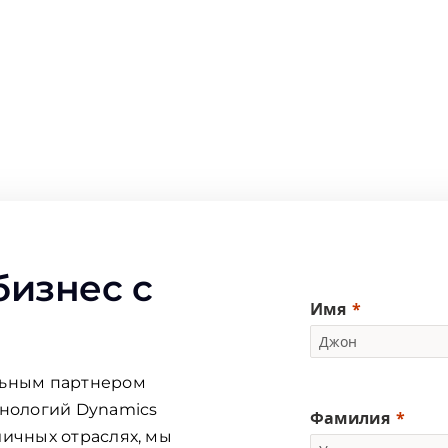
бизнес с
Имя
льным партнером
хнологий Dynamics
Фамилия
личных отраслях, мы