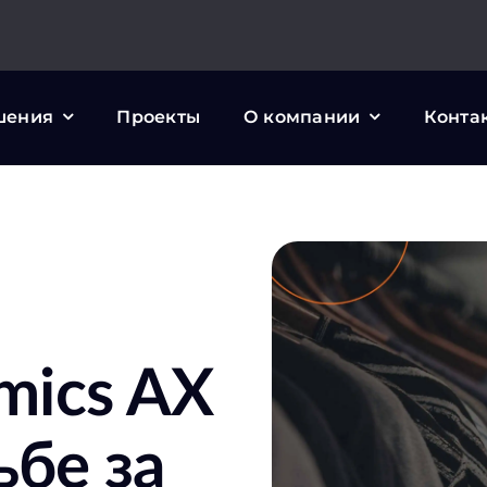
шения
Проекты
О компании
Конта
mics AX
рьбе за