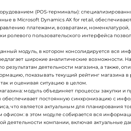
орудованием (POS-терминалы): специализированн
ные в Microsoft Dynamics AX for retail, обеспечив
управлению платежами, возвратами, номенклатурой
йки ролевого пользовательского интерфейса позво
данный модуль, в котором консолидируется вся ин
редлагает широкие аналитические возможности. На
о результатам деятельности магазина, а также, оп
рмацию, показывать текущий рейтинг магазина в 
так и оценивая ситуацию в целом.
магазина: модуль объединяет процессы закупки и 
Он обеспечивает постоянную синхронизацию с инфо
иса, что является актуальным для планирования т
 офисом: в этом модуле собирается вся информаци
й деятельности компании, включая актуальные дан