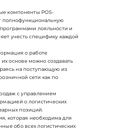
ые компоненты POS-
ают полнофункциональную
, программами лояльности и
ляет учесть специфику каждой
формация о работе
 их основе можно создавать
ираясь на поступающую из
розничной сети как по
продаж с управлением
рмацией о логистических
оварных позиций.
я, которая необходима для
ные обо всех логистических