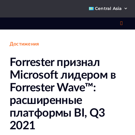
Skip
Central Asia
to
content
Toggl
Navig
Достижения
Что 
Forrester признал
Ре
Microsoft лидером в
П
Forrester Wave™:
расширенные
О к
платформы BI, Q3
Ко
2021