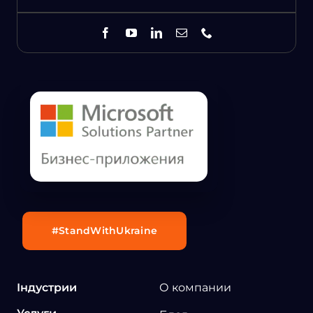
#StandWithUkraine
Індустрии
О компании