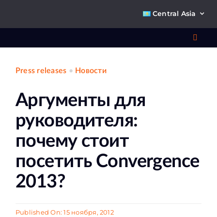
Skip
Central Asia
to
content
Toggl
Navig
Press releases
•
Новости
Что 
Аргументы для
Ре
руководителя:
П
почему стоит
посетить Convergence
О к
2013?
Ко
Published On: 15 ноября, 2012