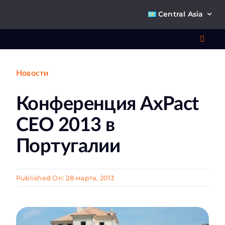
Skip
Central Asia
to
content
Toggl
Navig
Новости
Что 
Конференция AxPact
Ре
CEO 2013 в
П
Португалии
О к
Published On: 28 марта, 2013
Ко