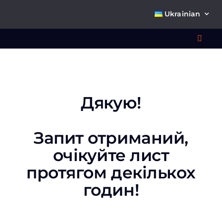
Skip
Ukrainian
to
content
Toggl
Navig
Що 
Дякую!
Запит отриманий,
очікуйте лист
протягом декількох
Про
годин!
К