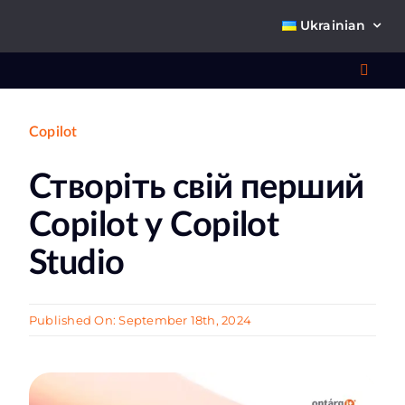
Skip
Ukrainian
to
content
Toggl
Navig
Copilot
Що 
Створіть свій перший
Copilot у Copilot
Studio
Про
Published On: September 18th, 2024
К