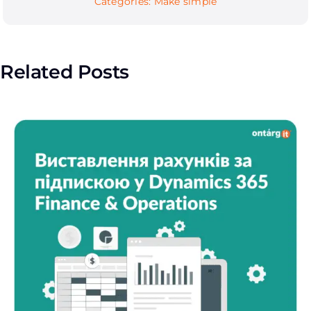
Categories:
Make simple
Related Posts