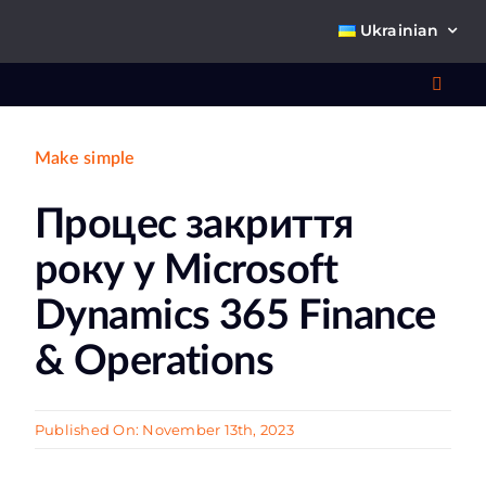
Skip
Ukrainian
to
content
Toggl
Navig
Make simple
Що 
Процес закриття
року у Microsoft
Dynamics 365 Finance
& Operations
Про
Published On: November 13th, 2023
К