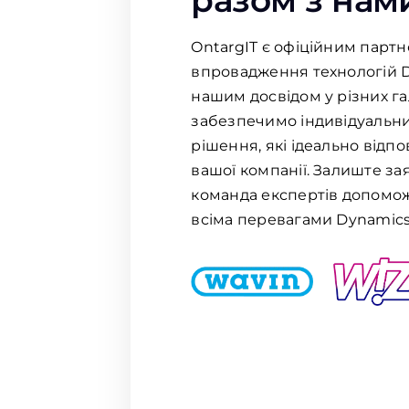
разом з нам
OntargIT є офіційним партн
впровадження технологій D
нашим досвідом у різних га
забезпечимо індивідуальний
рішення, які ідеально відп
вашої компанії. Залиште зая
команда експертів допомо
всіма перевагами Dynamics