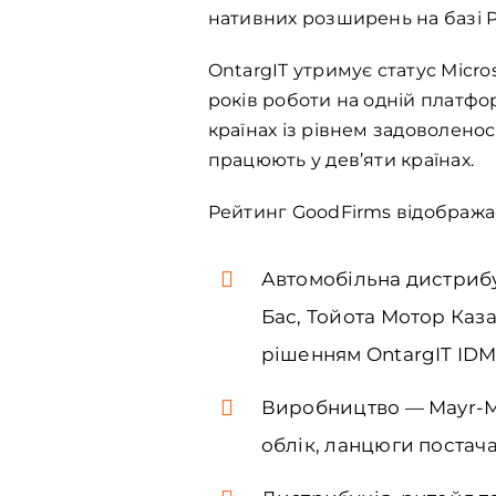
нативних розширень на базі P
OntargIT утримує статус Micros
років роботи на одній платфор
країнах із рівнем задоволеност
працюють у дев’яти країнах.
Рейтинг GoodFirms відображає
Автомобільна дистрибу
Бас, Тойота Мотор Каз
рішенням OntargIT IDMS
Виробництво — Mayr-Me
облік, ланцюги постачан