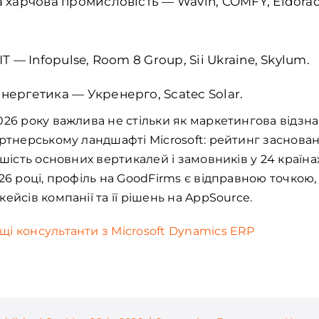
 харчова промисловість — Wavin, COMFY, Eldorado,
Т — Infopulse, Room 8 Group, Sii Ukraine, Skylum.
нергетика — Укренерго, Scatec Solar.
26 року важлива не стільки як маркетингова відзнак
артнерському ландшафті Microsoft: рейтинг заснован
 шість основних вертикалей і замовників у 24 країнах
26 році, профіль на GoodFirms є відправною точкою, 
ейсів компанії та її рішень на AppSource.
і консультанти з Microsoft Dynamics ERP