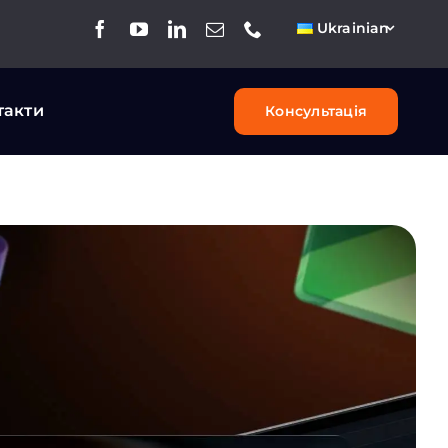
Ukrainian
такти
Консультація