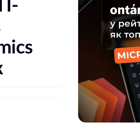
П-
з
mics
к