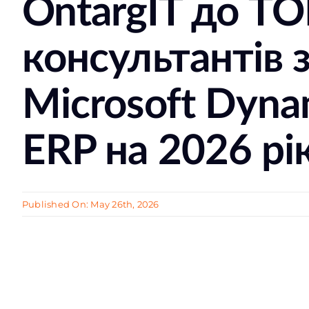
OntargIT до ТО
консультантів 
Microsoft Dyna
ERP на 2026 рі
Published On: May 26th, 2026