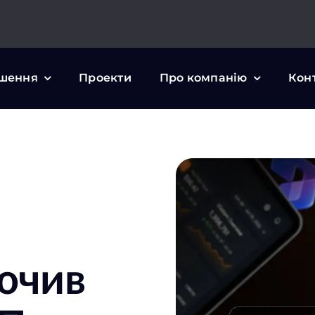
шення
Проекти
Про компанію
Кон
ючив