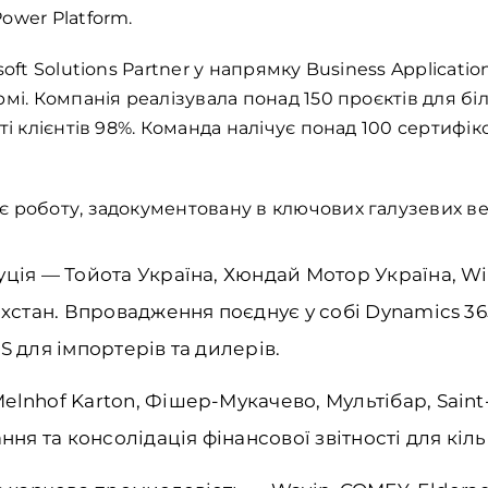
ower Platform.
oft Solutions Partner у напрямку Business Applicatio
мі. Компанія реалізувала понад 150 проєктів для біль
і клієнтів 98%. Команда налічує понад 100 сертифіко
 роботу, задокументовану в ключових галузевих ве
ція — Тойота Україна, Хюндай Мотор Україна, Wi
ахстан. Впровадження поєднує у собі Dynamics 36
 для імпортерів та дилерів.
lnhof Karton, Фішер-Мукачево, Мультібар, Saint
ня та консолідація фінансової звітності для кіль