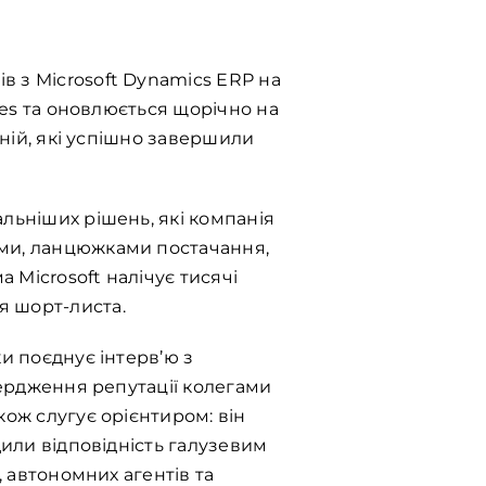
в з Microsoft Dynamics ERP на
ices та оновлюється щорічно на
аній, які успішно завершили
льніших рішень, які компанія
ами, ланцюжками постачання,
 Microsoft налічує тисячі
я шорт-листа.
и поєднує інтерв’ю з
вердження репутації колегами
кож слугує орієнтиром: він
дили відповідність галузевим
, автономних агентів та