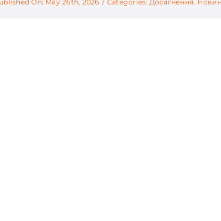
ublished On: May 26th, 2026
/
Categories:
Досягнення
,
Нови