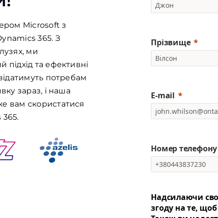
и!
ером Microsoft з
ynamics 365. З
Прізвище
лузях, ми
 підхід та ефективні
овідатимуть потребам
вку зараз, і наша
E-mail
же вам скористатися
 365.
Номер телефону
Надсилаючи свої
згоду на те, щоб