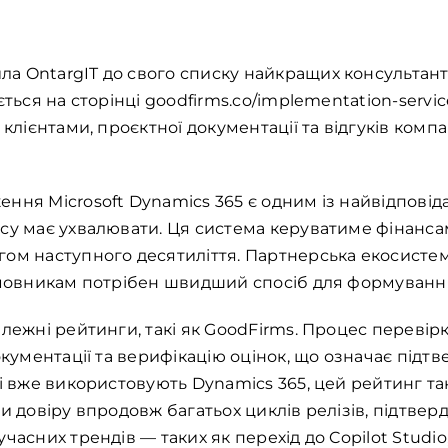
 OntargIT до свого списку найкращих консультанті
ється на сторінці goodfirms.co/implementation-serv
 клієнтами, проєктної документації та відгуків комп
ння Microsoft Dynamics 365 є одним із найвідповіда
есу має ухвалювати. Ця система керуватиме фінанс
ом наступного десятиліття. Партнерська екосистема
замовникам потрібен швидший спосіб для формуванн
лежні рейтинги, такі як GoodFirms. Процес перевірк
окументації та верифікацію оцінок, що означає підт
кі вже використовують Dynamics 365, цей рейтинг та
и довіру впродовж багатьох циклів релізів, підтвер
часних трендів — таких як перехід до Copilot Studio