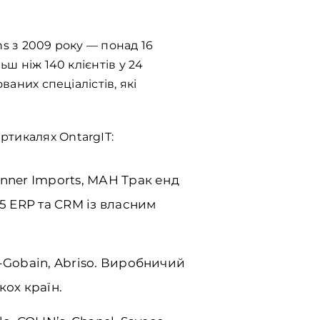
ns з 2009 року — понад 16
ш ніж 140 клієнтів у 24
ваних спеціалістів, які
ртикалях OntargIT:
nner Imports, МАН Трак енд
5 ERP та CRM із власним
-Gobain, Abriso. Виробничий
кох країн.