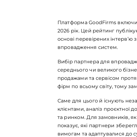
Платформа GoodFirms включила
2026 рік. Цей рейтинг публіку
основі перевірених інтерв’ю з
впровадження систем.
Вибір партнера для впровадже
середнього чи великого бізн
продажами та сервісом протяг
фірм по всьому світу, тому 
Саме для цього й існують неза
клієнтами, аналіз проєктної д
та ринком. Для замовників, я
показує, які партнери зберегл
вимогам та адаптувалися до су