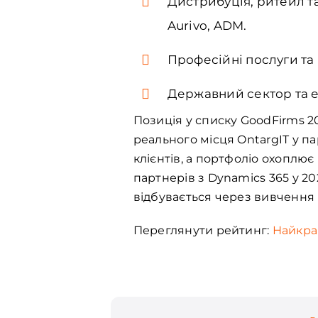
Дистрибуція, ритейл та
Aurivo, ADM.
Професійні послуги та І
Державний сектор та е
Позиція у списку GoodFirms 20
реального місця OntargIT у п
клієнтів, а портфоліо охоплює
партнерів з Dynamics 365 у 20
відбувається через вивчення к
Переглянути рейтинг:
Найкращ