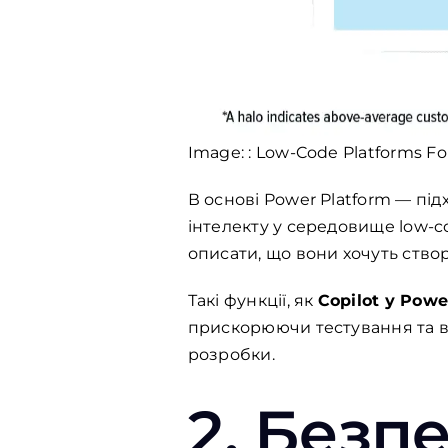
Image:
: Low-Code Platform
s Fo
В основі Power Platform — під
інтелекту у середовище low-
описати, що вони хочуть ство
Такі функції, як
Copilot у Pow
прискорюючи тестування та 
розробки.
2.
Безпе