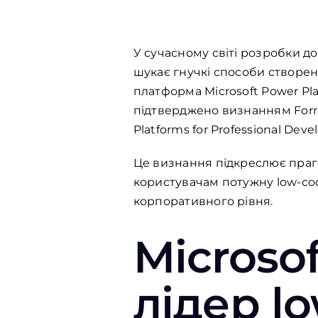
У сучасному світі розробки д
шукає гнучкі способи створен
платформа Microsoft Power P
підтверджено визнанням Forres
Platforms for Professional Devel
Це визнання підкреслює прагн
користувачам потужну low-co
корпоративного рівня.
Microsof
лідер
l