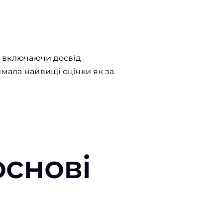
и, включаючи досвід
имала найвищі оцінки як за
основі