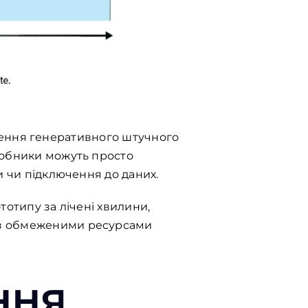
адження генеративного штучного
робники можуть просто
и чи підключення до даних.
ототипу за лічені хвилини,
із обмеженими ресурсами
ння