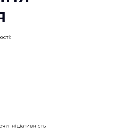
я
ості
:
ючи
ініціативність