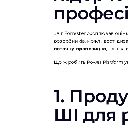
професі
Звіт Forrester охоплював оцін
розробників, можливості диза
поточну пропозицію
, так і за
Що ж робить Power Platform 
1.
Проду
ШІ
для