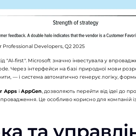
r Professional Developers, Q2 2025
хід "AI‑first". Microsoft значно інвестувала у впров
code. Через інтерфейси на базі природної мови роз
рити, — і система автоматично генерує логіку, форм
er Apps
і
AppGen
, дозволяють перейти від ідеї до пр
впровадження. Це особливо корисно для компаній 
ка
та
управлі