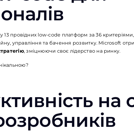
оналів
ку 13 провідних low-code платформ за 36 критеріям
йну, управління та бачення розвитку. Microsoft отр
стратегію
, зміцнюючи своє лідерство на ринку.
унікальною?
ктивність
на
розробників