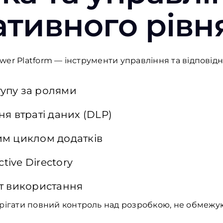
ативного
рівн
wer Platform —
інструменти
управління
та
відповідн
тупу
за
ролями
ня
втраті
даних
(DLP)
им
циклом
додатків
ctive Directory
т
використання
рігати
повний
контроль
над
розробкою
,
не
обмежу