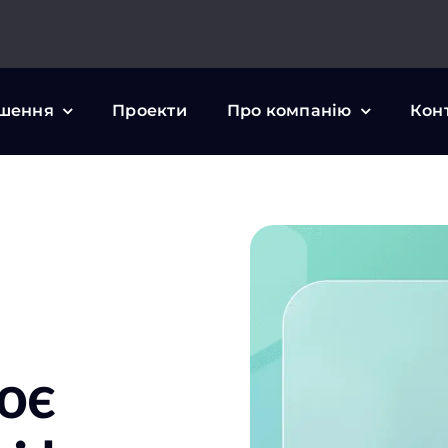
шення
Проекти
Про компанію
Кон
ює