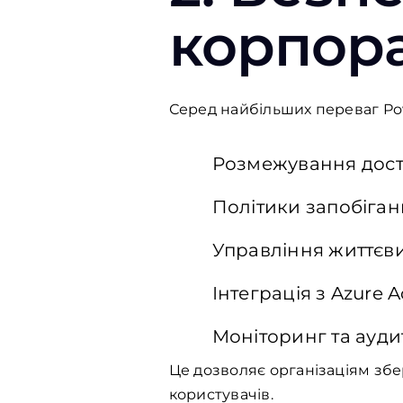
корпор
Серед
найбільших
переваг
Po
Розмежування
дос
Політики
запобіган
Управління
життєв
Інтеграція
з Azure A
Моніторинг
та
ауди
Це
дозволяє
організаціям
збе
користувачів
.