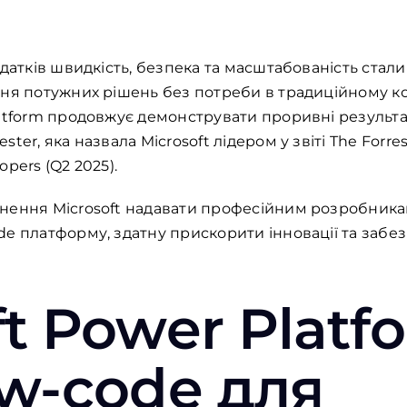
одатків швидкість, безпека та масштабованість стал
ня потужних рішень без потреби в традиційному коді
latform продовжує демонструвати проривні результ
ter, яка назвала Microsoft лідером у звіті The Forr
opers (Q2 2025).
ення Microsoft надавати професійним розробникам,
de платформу, здатну прискорити інновації та забе
t Power Platf
ow-code
для