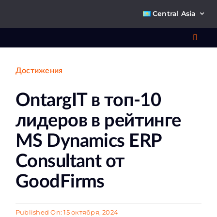
Skip
Central Asia
to
content
Toggl
Navig
Достижения
Что 
OntargIT в топ-10
Ре
лидеров в рейтинге
П
MS Dynamics ERP
Consultant от
О к
GoodFirms
Ко
Published On: 15 октября, 2024