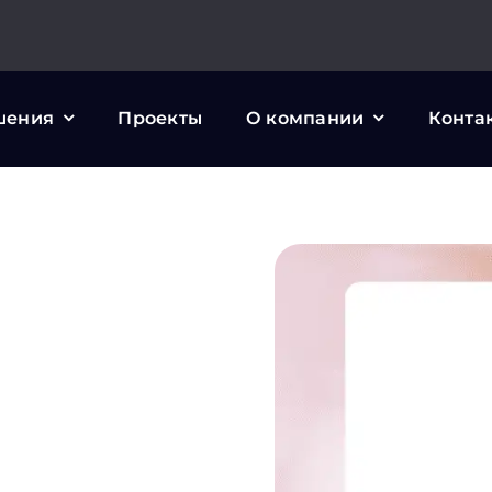
шения
Проекты
О компании
Конта