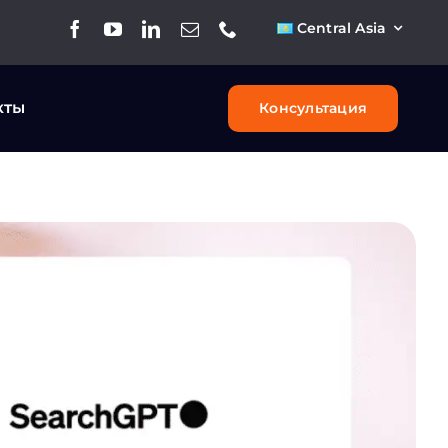
Central Asia
кты
Консультация