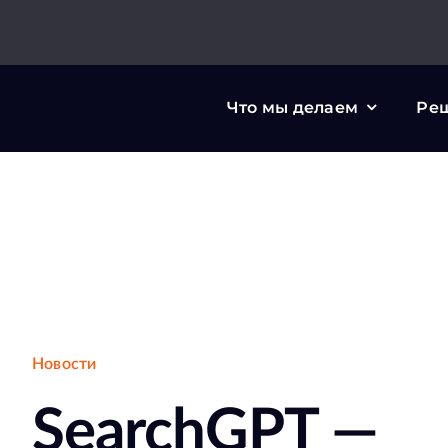
Skip
to
content
Что мы делаем
Ре
Новости
SearchGPT —