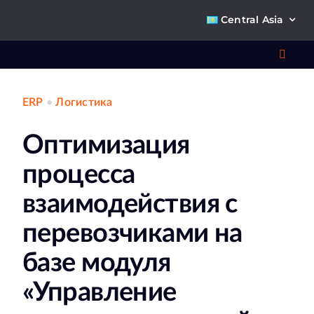
Skip
Central Asia
to
content
Toggl
Navig
ERP
•
Логистика
Что 
Оптимизация
Ре
процесса
П
взаимодействия с
перевозчиками на
О к
базе модуля
Ко
«Управление