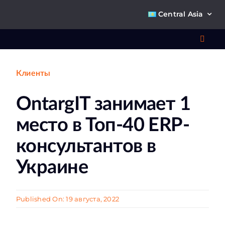
Skip
Central Asia
to
content
Toggl
Navig
Клиенты
Что 
OntargIT занимает 1
Ре
место в Топ-40 ERP-
П
консультантов в
Украине
О к
Published On: 19 августа, 2022
Ко