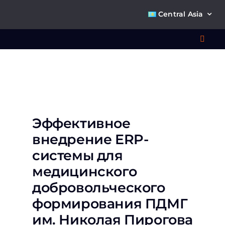
Skip
Central Asia
to
content
Toggl
Navig
Что 
Ре
Эффективное
внедрение ERP-
П
системы для
медицинского
О к
добровольческого
формирования ПДМГ
Ко
им. Николая Пирогова