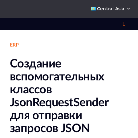
Skip
Central Asia
to
content
Toggl
Navig
ERP
Что 
Создание
Ре
вспомогательных
П
классов
JsonRequestSender
О к
для отправки
Ко
запросов JSON