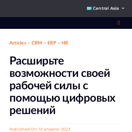
Skip
Central Asia
to
content
Toggl
Navig
Articles
•
CRM
•
ERP
•
HR
Что 
Расширьте
Ре
возможности своей
П
рабочей силы с
помощью цифровых
О к
решений
Ко
Published On: 10 апреля, 2023