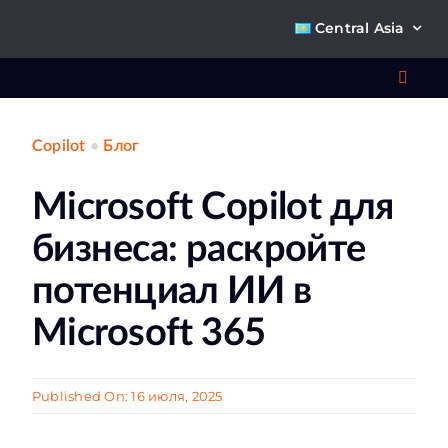
Skip
Central Asia
to
content
Toggl
Navig
Copilot
•
Блог
Что 
Microsoft Copilot для
Ре
бизнеса: раскройте
П
потенциал ИИ в
Microsoft 365
О к
Published On: 16 июля, 2025
Ко