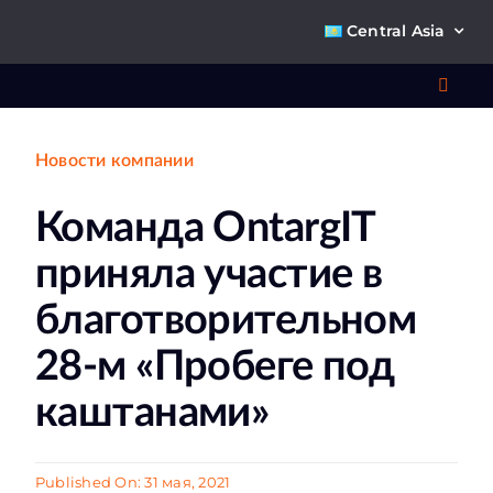
Skip
Central Asia
to
content
Toggl
Navig
Новости компании
Что 
Команда OntargIT
Ре
приняла участие в
П
благотворительном
28-м «Пробеге под
О к
каштанами»
Ко
Published On: 31 мая, 2021