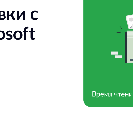
вки с
soft