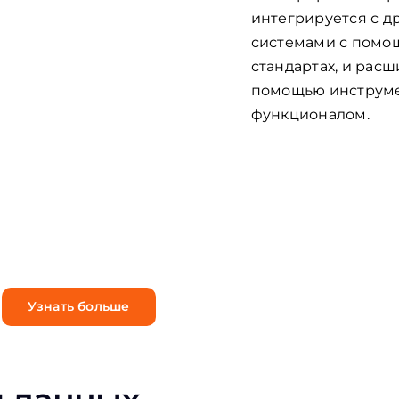
 для
интегрируется с 
?
системами с помощ
стандартах, и рас
с
помощью инструме
функционалом.
ной
ации!
Узнать больше