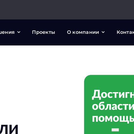
шения
Проекты
О компании
Конта
сли