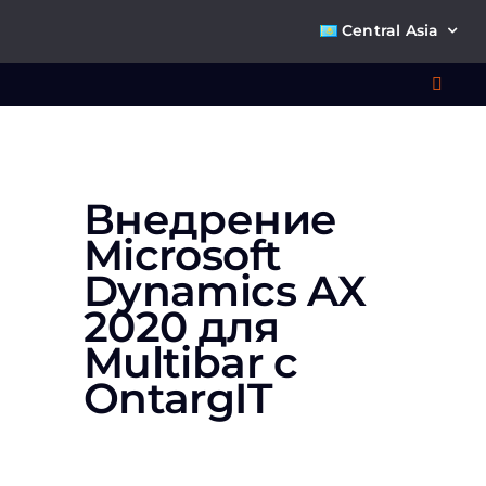
Skip
Central Asia
to
content
Toggl
Navig
Что 
Внедрение
Ре
Microsoft
Dynamics AX
П
2020 для
Multibar с
О к
OntargIT
Ко