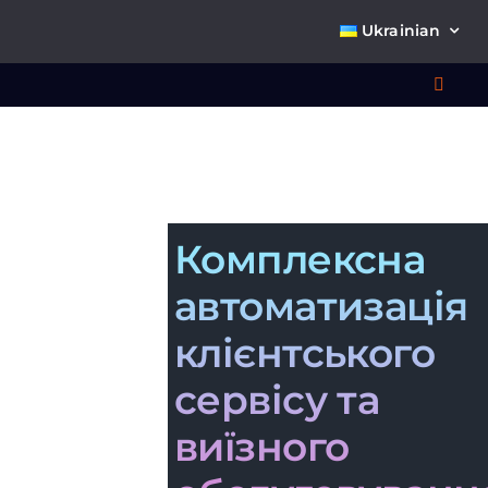
Skip
Ukrainian
to
content
Toggl
Navig
Що 
Комплексна
автоматизація
клієнтського
Про
сервісу та
виїзного
К